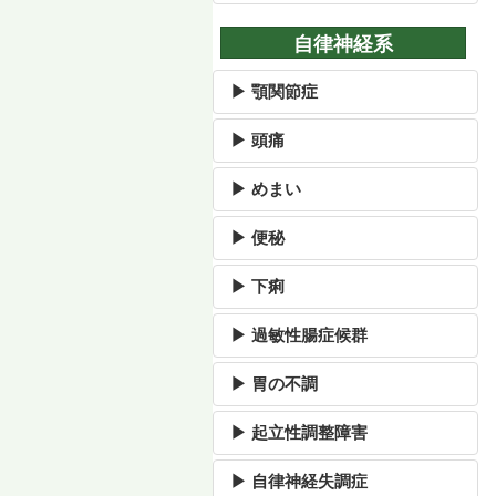
自律神経系
▶ 顎関節症
▶ 頭痛
▶ めまい
▶ 便秘
▶ 下痢
▶ 過敏性腸症候群
▶ 胃の不調
▶ 起立性調整障害
▶ 自律神経失調症