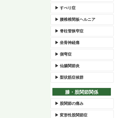
▶ すべり症
▶ 腰椎椎間板ヘルニア
▶ 脊柱管狭窄症
▶ 坐骨神経痛
▶ 側弯症
▶ 仙腸関節炎
▶ 梨状筋症候群
膝・股関節関係
▶ 股関節の痛み
▶ 変形性股関節症