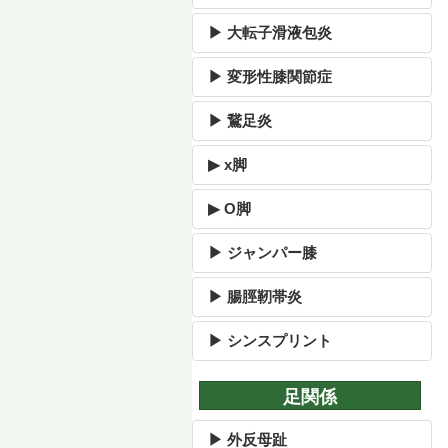
▶ 大転子滑液包炎
▶ 変形性膝関節症
▶ 鵞足炎
▶ x脚
▶ O脚
▶ ジャンパー膝
▶ 腸脛靭帯炎
▶ シンスプリント
足関係
▶ 外反母趾