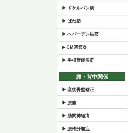
▶ ドケルバン病
▶ ばね指
▶ へバーデン結節
▶ CM関節炎
▶ 手根管症候群
腰・背中関係
▶ 産後骨盤矯正
▶ 腰痛
▶ 肋間神経痛
▶ 腰椎分離症