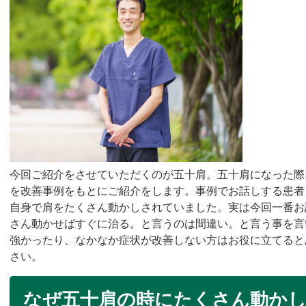
今回ご紹介をさせていただくのが五十肩。五十肩になった際
を改善事例をもとにご紹介をします。
事例でお話しする患者
自身で肩をたくさん動かしされていまし
た。
実は今回一番お
さん動かせばすぐに
治る。と言うのは間違い。と言う事を言
強かったり、
なかなか症状が改善しない方はお役に立てると
さい。
なぜ五十肩の時にたくさん動か