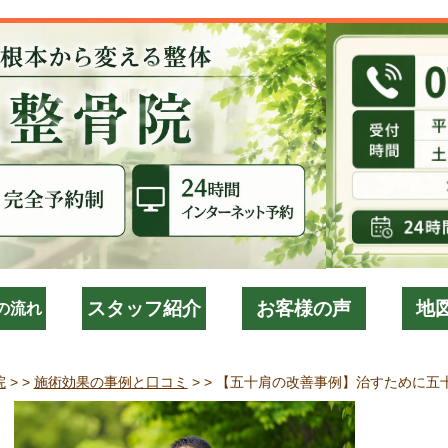
スタッフ紹介
お客様の声
地
の流れ
院
> >
施術効果の事例と口コミ
> >
【五十肩の改善事例】治すために五