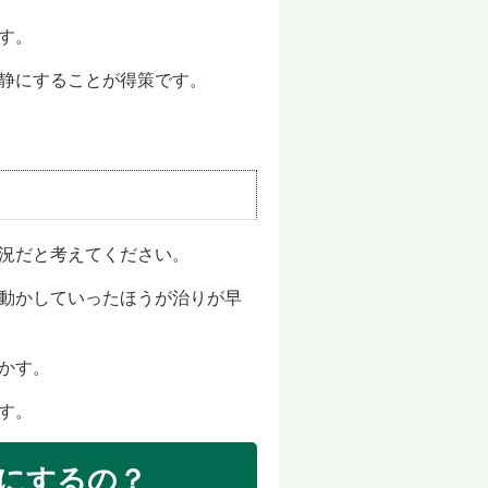
す。
静にすることが得策です。
況だと考
えてください。
動かして
いったほうが治りが早
かす。
す。
にするの？