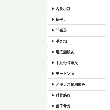
▶ 内反小趾
▶ 扁平足
▶ 開張足
▶ 浮き指
▶ 足底腱膜炎
▶ 中足骨骨頭炎
▶ モートン病
▶ アキレス腱周囲炎
▶ 腓骨筋炎
▶ 種子骨炎