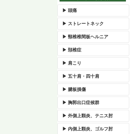
▶ 頭痛
▶ ストレートネック
▶ 頸椎椎間板ヘルニア
▶ 頚椎症
▶ 肩こり
▶ 五十肩・四十肩
▶ 腱板損傷
▶ 胸郭出口症候群
▶ 外側上顆炎、テニス肘
▶ 内側上顆炎、ゴルフ肘