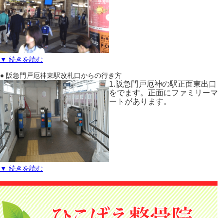
▼ 続きを読む
● 阪急門戸厄神東駅改札口からの行き方
1.阪急門戸厄神の駅正面東出口
をでます。正面にファミリーマ
ートがあります。
▼ 続きを読む