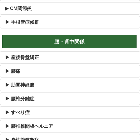
▶ CM関節炎
▶ 手根管症候群
腰・背中関係
▶ 産後骨盤矯正
▶ 腰痛
▶ 肋間神経痛
▶ 腰椎分離症
▶ すべり症
▶ 腰椎椎間板ヘルニア
▶ 脊柱管狭窄症