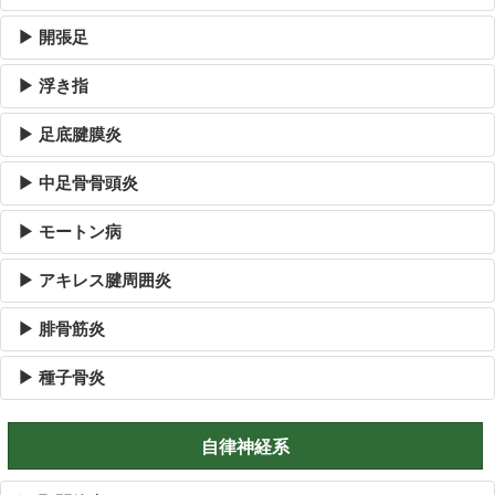
▶ 開張足
▶ 浮き指
▶ 足底腱膜炎
▶ 中足骨骨頭炎
▶ モートン病
▶ アキレス腱周囲炎
▶ 腓骨筋炎
▶ 種子骨炎
自律神経系