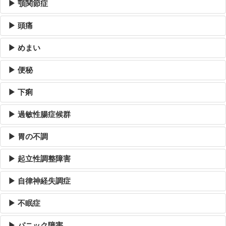
▶ 顎関節症
▶ 頭痛
▶ めまい
▶ 便秘
▶ 下痢
▶ 過敏性腸症候群
▶ 胃の不調
▶ 起立性調整障害
▶ 自律神経失調症
▶ 不眠症
▶ パニック障害