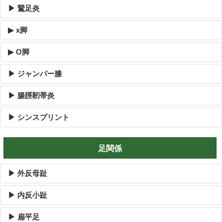
▶ 鵞足炎
▶ x脚
▶ O脚
▶ ジャンパー膝
▶ 腸脛靭帯炎
▶ シンスプリント
足関係
▶ 外反母趾
▶ 内反小趾
▶ 扁平足