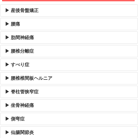
▶ 産後骨盤矯正
▶ 腰痛
▶ 肋間神経痛
▶ 腰椎分離症
▶ すべり症
▶ 腰椎椎間板ヘルニア
▶ 脊柱管狭窄症
▶ 坐骨神経痛
▶ 側弯症
▶ 仙腸関節炎