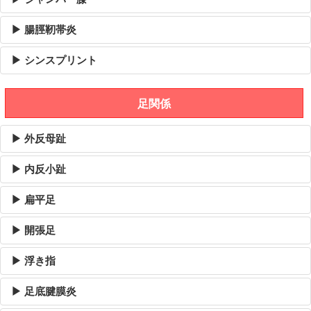
▶ 腸脛靭帯炎
▶ シンスプリント
足関係
▶ 外反母趾
▶ 内反小趾
▶ 扁平足
▶ 開張足
▶ 浮き指
▶ 足底腱膜炎