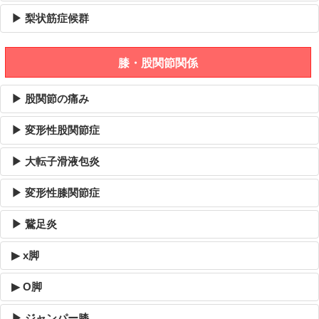
▶ 梨状筋症候群
膝・股関節関係
▶ 股関節の痛み
▶ 変形性股関節症
▶ 大転子滑液包炎
▶ 変形性膝関節症
▶ 鵞足炎
▶ x脚
▶ O脚
▶ ジャンパー膝