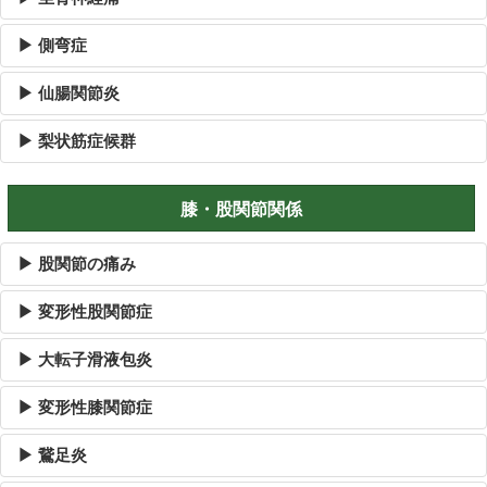
▶ 側弯症
▶ 仙腸関節炎
▶ 梨状筋症候群
膝・股関節関係
▶ 股関節の痛み
▶ 変形性股関節症
▶ 大転子滑液包炎
▶ 変形性膝関節症
▶ 鵞足炎