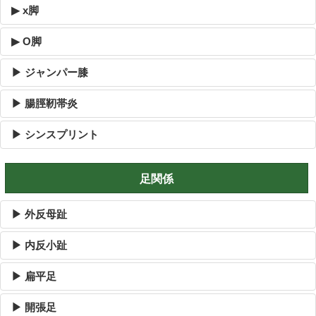
▶ x脚
▶ O脚
▶ ジャンパー膝
▶ 腸脛靭帯炎
▶ シンスプリント
足関係
▶ 外反母趾
▶ 内反小趾
▶ 扁平足
▶ 開張足