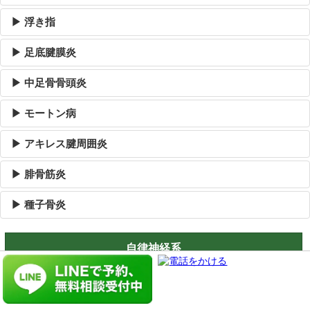
▶ 浮き指
▶ 足底腱膜炎
▶ 中足骨骨頭炎
▶ モートン病
▶ アキレス腱周囲炎
▶ 腓骨筋炎
▶ 種子骨炎
自律神経系
▶ 顎関節症