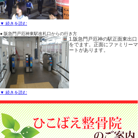
▼ 続きを読む
● 阪急門戸厄神東駅改札口からの行き方
1.阪急門戸厄神の駅正面東出口
をでます。正面にファミリーマ
ートがあります。
▼ 続きを読む