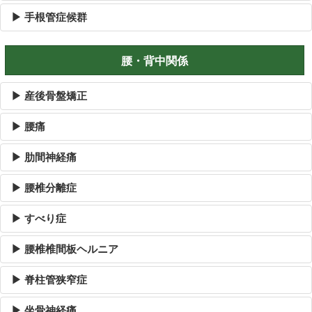
▶ 手根管症候群
腰・背中関係
▶ 産後骨盤矯正
▶ 腰痛
▶ 肋間神経痛
▶ 腰椎分離症
▶ すべり症
▶ 腰椎椎間板ヘルニア
▶ 脊柱管狭窄症
▶ 坐骨神経痛