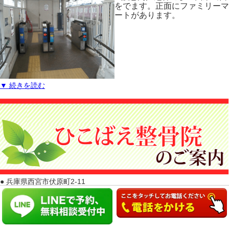
をでます。正面にファミリーマ
ートがあります。
▼ 続きを読む
● 兵庫県西宮市伏原町2-11
● 西宮北口駅 北出口から徒歩13分 門戸厄神駅東出口から徒歩6分
平日
10:00～19:30
土曜
9:00～17:00
定休日
日曜・祝日
※当日予約もOK！