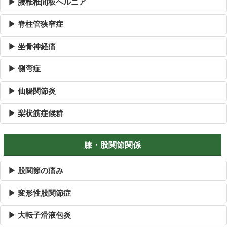
▶ 腰椎椎間板ヘルニア
▶ 脊柱管狭窄症
▶ 坐骨神経痛
▶ 側弯症
▶ 仙腸関節炎
▶ 梨状筋症候群
膝・股関節関係
▶ 股関節の痛み
▶ 変形性股関節症
▶ 大転子滑液包炎