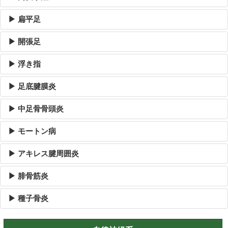
▶ 扁平足
▶ 開張足
▶ 浮き指
▶ 足底腱膜炎
▶ 中足骨骨頭炎
▶ モートン病
▶ アキレス腱周囲炎
▶ 腓骨筋炎
▶ 種子骨炎