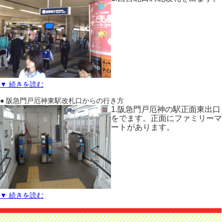
▼ 続きを読む
● 阪急門戸厄神東駅改札口からの行き方
1.阪急門戸厄神の駅正面東出口
をでます。正面にファミリーマ
ートがあります。
▼ 続きを読む