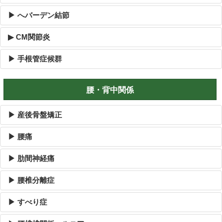
▶ へバーデン結節
▶ CM関節炎
▶ 手根管症候群
腰・背中関係
▶ 産後骨盤矯正
▶ 腰痛
▶ 肋間神経痛
▶ 腰椎分離症
▶ すべり症