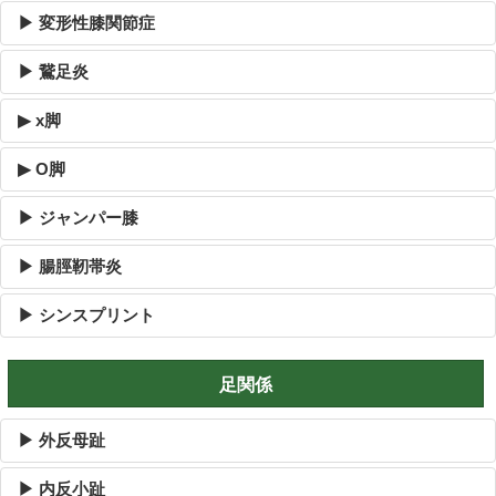
▶ 変形性膝関節症
▶ 鵞足炎
▶ x脚
▶ O脚
▶ ジャンパー膝
▶ 腸脛靭帯炎
▶ シンスプリント
足関係
▶ 外反母趾
▶ 内反小趾