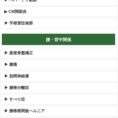
▶ CM関節炎
▶ 手根管症候群
腰・背中関係
▶ 産後骨盤矯正
▶ 腰痛
▶ 肋間神経痛
▶ 腰椎分離症
▶ すべり症
▶ 腰椎椎間板ヘルニア