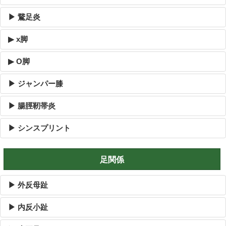
▶ 鵞足炎
▶ x脚
▶ O脚
▶ ジャンパー膝
▶ 腸脛靭帯炎
▶ シンスプリント
足関係
▶ 外反母趾
▶ 内反小趾