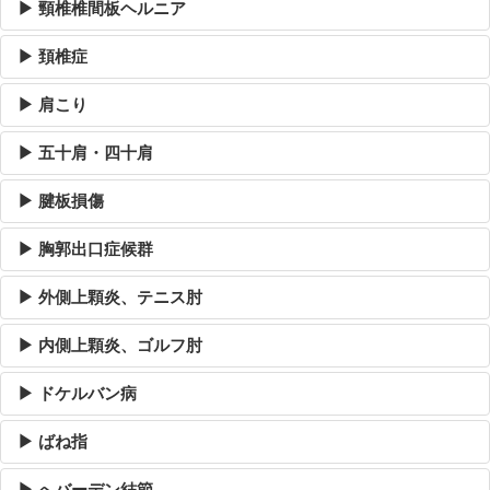
▶ 頸椎椎間板ヘルニア
▶ 頚椎症
▶ 肩こり
▶ 五十肩・四十肩
▶ 腱板損傷
▶ 胸郭出口症候群
▶ 外側上顆炎、テニス肘
▶ 内側上顆炎、ゴルフ肘
▶ ドケルバン病
▶ ばね指
▶ へバーデン結節