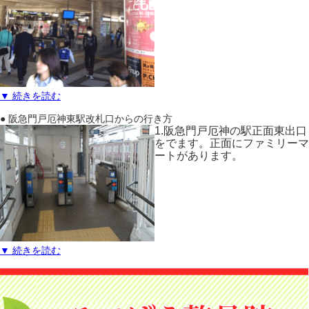
▼ 続きを読む
● 阪急門戸厄神東駅改札口からの行き方
1.阪急門戸厄神の駅正面東出口
をでます。正面にファミリーマ
ートがあります。
▼ 続きを読む