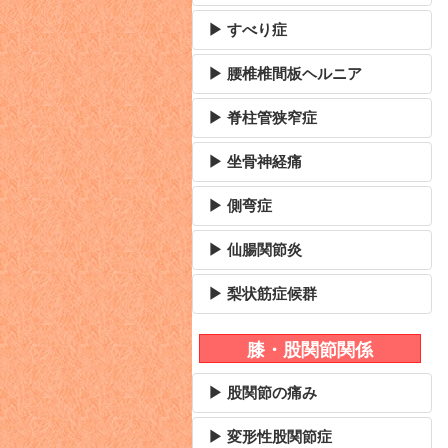
▶ すべり症
▶ 腰椎椎間板ヘルニア
▶ 脊柱管狭窄症
▶ 坐骨神経痛
▶ 側弯症
▶ 仙腸関節炎
▶ 梨状筋症候群
膝・股関節関係
▶ 股関節の痛み
▶ 変形性股関節症