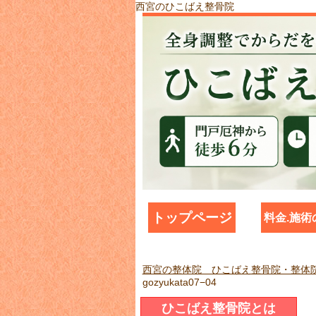
西宮のひこばえ整骨院
トップページ
料金.施術
西宮の整体院 ひこばえ整骨院・整体
gozyukata07−04
ひこばえ整骨院とは