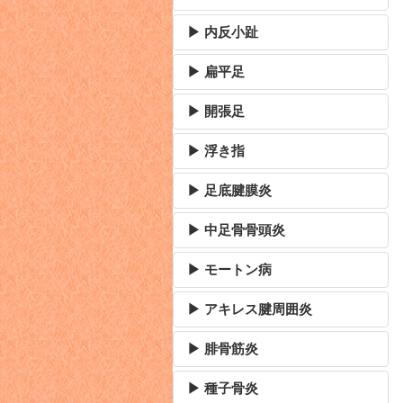
▶ 内反小趾
▶ 扁平足
▶ 開張足
▶ 浮き指
▶ 足底腱膜炎
▶ 中足骨骨頭炎
▶ モートン病
▶ アキレス腱周囲炎
▶ 腓骨筋炎
▶ 種子骨炎