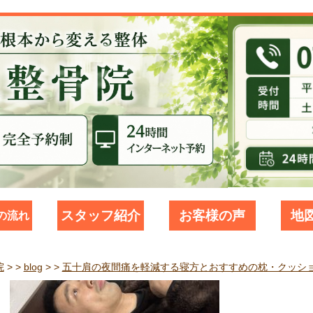
スタッフ紹介
お客様の声
地
の流れ
院
> >
blog
> >
五十肩の夜間痛を軽減する寝方とおすすめの枕・クッシ