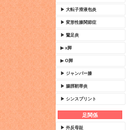
▶ 大転子滑液包炎
▶ 変形性膝関節症
▶ 鵞足炎
▶ x脚
▶ O脚
▶ ジャンパー膝
▶ 腸脛靭帯炎
▶ シンスプリント
足関係
▶ 外反母趾