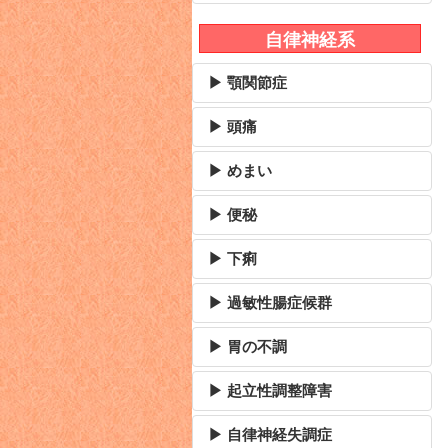
自律神経系
▶ 顎関節症
▶ 頭痛
▶ めまい
▶ 便秘
▶ 下痢
▶ 過敏性腸症候群
▶ 胃の不調
▶ 起立性調整障害
▶ 自律神経失調症