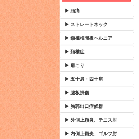
▶ 頭痛
▶ ストレートネック
▶ 頸椎椎間板ヘルニア
▶ 頚椎症
▶ 肩こり
▶ 五十肩・四十肩
▶ 腱板損傷
▶ 胸郭出口症候群
▶ 外側上顆炎、テニス肘
▶ 内側上顆炎、ゴルフ肘