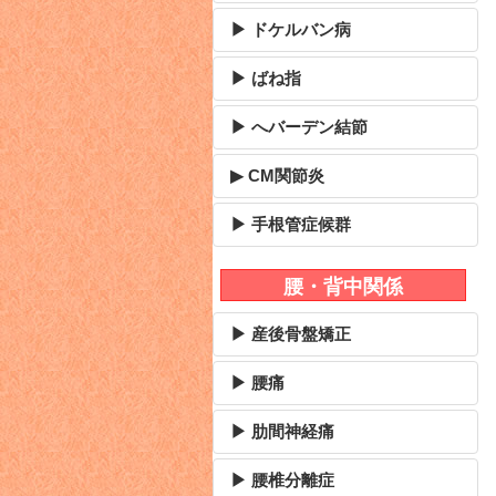
▶ ドケルバン病
▶ ばね指
▶ へバーデン結節
▶ CM関節炎
▶ 手根管症候群
腰・背中関係
▶ 産後骨盤矯正
▶ 腰痛
▶ 肋間神経痛
▶ 腰椎分離症