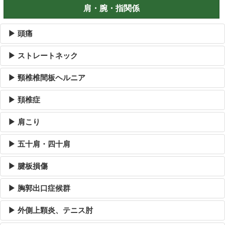
肩・腕・指関係
▶ 頭痛
▶ ストレートネック
▶ 頸椎椎間板ヘルニア
▶ 頚椎症
▶ 肩こり
▶ 五十肩・四十肩
▶ 腱板損傷
▶ 胸郭出口症候群
▶ 外側上顆炎、テニス肘