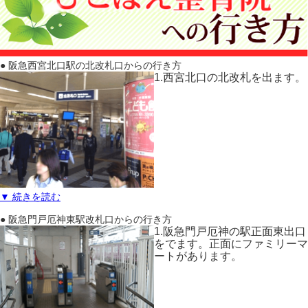
● 阪急西宮北口駅の北改札口からの行き方
1.西宮北口の北改札を出ます。
▼ 続きを読む
● 阪急門戸厄神東駅改札口からの行き方
1.阪急門戸厄神の駅正面東出口
をでます。正面にファミリーマ
ートがあります。