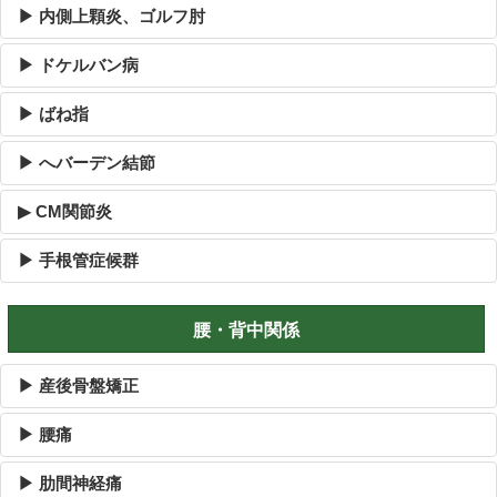
▶ 内側上顆炎、ゴルフ肘
▶ ドケルバン病
▶ ばね指
▶ へバーデン結節
▶ CM関節炎
▶ 手根管症候群
腰・背中関係
▶ 産後骨盤矯正
▶ 腰痛
▶ 肋間神経痛