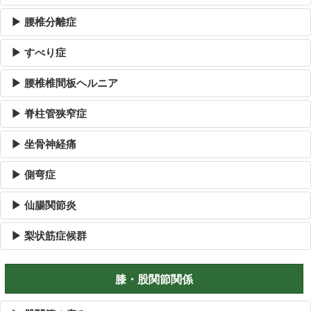
▶ 腰椎分離症
▶ すべり症
▶ 腰椎椎間板ヘルニア
▶ 脊柱管狭窄症
▶ 坐骨神経痛
▶ 側弯症
▶ 仙腸関節炎
▶ 梨状筋症候群
膝・股関節関係