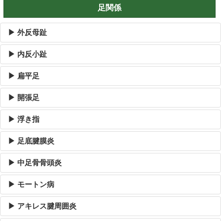
足関係
▶ 外反母趾
▶ 内反小趾
▶ 扁平足
▶ 開張足
▶ 浮き指
▶ 足底腱膜炎
▶ 中足骨骨頭炎
▶ モートン病
▶ アキレス腱周囲炎