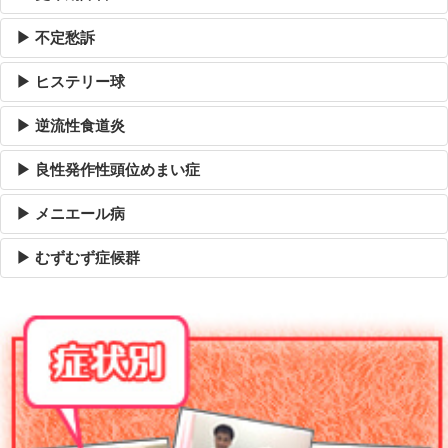
▶ 不定愁訴
▶ ヒステリー球
▶ 逆流性食道炎
▶ 良性発作性頭位めまい症
▶ メニエール病
▶ むずむず症候群