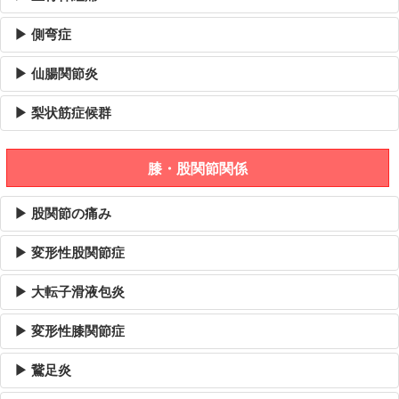
▶ 側弯症
▶ 仙腸関節炎
▶ 梨状筋症候群
膝・股関節関係
▶ 股関節の痛み
▶ 変形性股関節症
▶ 大転子滑液包炎
▶ 変形性膝関節症
▶ 鵞足炎