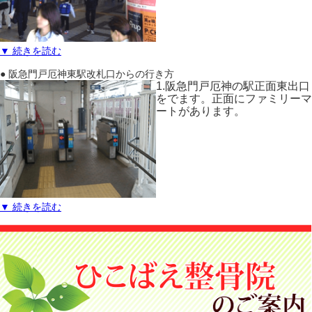
▼ 続きを読む
● 阪急門戸厄神東駅改札口からの行き方
1.阪急門戸厄神の駅正面東出口
をでます。正面にファミリーマ
ートがあります。
▼ 続きを読む