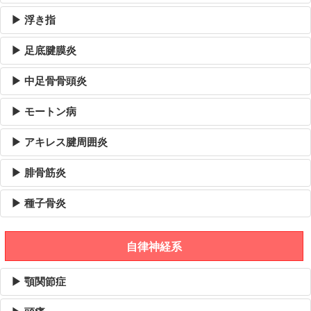
▶ 浮き指
▶ 足底腱膜炎
▶ 中足骨骨頭炎
▶ モートン病
▶ アキレス腱周囲炎
▶ 腓骨筋炎
▶ 種子骨炎
自律神経系
▶ 顎関節症