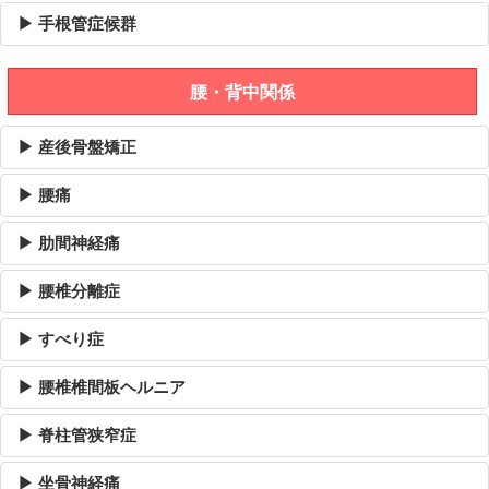
▶ 手根管症候群
腰・背中関係
▶ 産後骨盤矯正
▶ 腰痛
▶ 肋間神経痛
▶ 腰椎分離症
▶ すべり症
▶ 腰椎椎間板ヘルニア
▶ 脊柱管狭窄症
▶ 坐骨神経痛