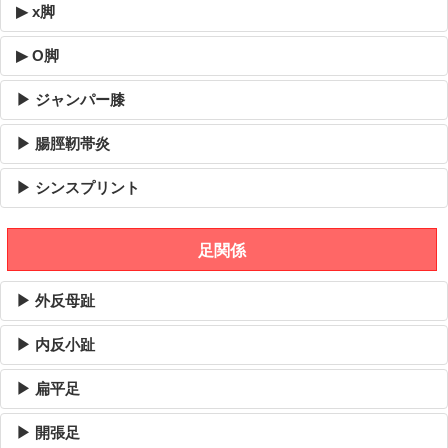
▶ x脚
▶ O脚
▶ ジャンパー膝
▶ 腸脛靭帯炎
▶ シンスプリント
足関係
▶ 外反母趾
▶ 内反小趾
▶ 扁平足
▶ 開張足