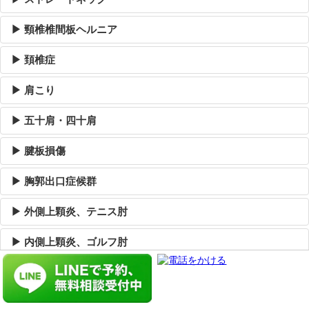
▶ 頸椎椎間板ヘルニア
▶ 頚椎症
▶ 肩こり
▶ 五十肩・四十肩
▶ 腱板損傷
▶ 胸郭出口症候群
▶ 外側上顆炎、テニス肘
▶ 内側上顆炎、ゴルフ肘
▶ ドケルバン病
▶ ばね指