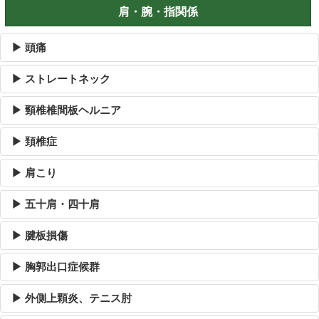
肩・腕・指関係
▶ 頭痛
▶ ストレートネック
▶ 頸椎椎間板ヘルニア
▶ 頚椎症
▶ 肩こり
▶ 五十肩・四十肩
▶ 腱板損傷
▶ 胸郭出口症候群
▶ 外側上顆炎、テニス肘