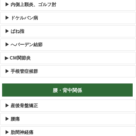
▶ 内側上顆炎、ゴルフ肘
▶ ドケルバン病
▶ ばね指
▶ へバーデン結節
▶ CM関節炎
▶ 手根管症候群
腰・背中関係
▶ 産後骨盤矯正
▶ 腰痛
▶ 肋間神経痛