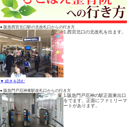
● 阪急西宮北口駅の北改札口からの行き方
1.西宮北口の北改札を出ます。
▼ 続きを読む
● 阪急門戸厄神東駅改札口からの行き方
1.阪急門戸厄神の駅正面東出口
をでます。正面にファミリーマ
ートがあります。