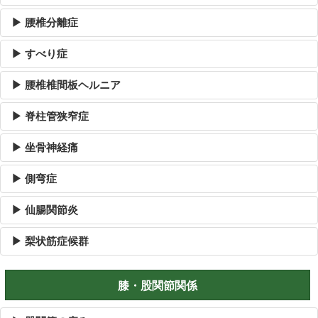
▶ 腰椎分離症
▶ すべり症
▶ 腰椎椎間板ヘルニア
▶ 脊柱管狭窄症
▶ 坐骨神経痛
▶ 側弯症
▶ 仙腸関節炎
▶ 梨状筋症候群
膝・股関節関係