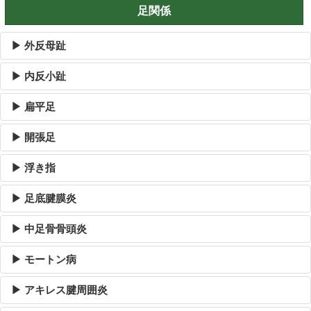
足関係
▶ 外反母趾
▶ 内反小趾
▶ 扁平足
▶ 開張足
▶ 浮き指
▶ 足底腱膜炎
▶ 中足骨骨頭炎
▶ モートン病
▶ アキレス腱周囲炎