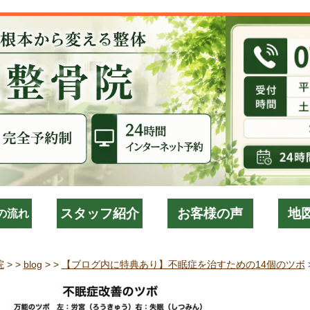
スタッフ紹介
お客様の声
地
の流れ
院
> >
blog
> >
【ブログ内に特典あり】不眠症を治すための14個のツボ