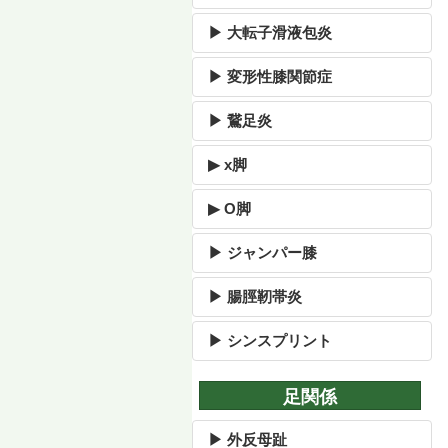
▶ 大転子滑液包炎
▶ 変形性膝関節症
▶ 鵞足炎
▶ x脚
▶ O脚
▶ ジャンパー膝
▶ 腸脛靭帯炎
▶ シンスプリント
足関係
▶ 外反母趾