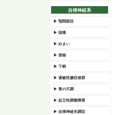
自律神経系
▶ 顎関節症
▶ 頭痛
▶ めまい
▶ 便秘
▶ 下痢
▶ 過敏性腸症候群
▶ 胃の不調
▶ 起立性調整障害
▶ 自律神経失調症