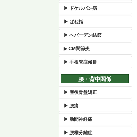
▶ ドケルバン病
▶ ばね指
▶ へバーデン結節
▶ CM関節炎
▶ 手根管症候群
腰・背中関係
▶ 産後骨盤矯正
▶ 腰痛
▶ 肋間神経痛
▶ 腰椎分離症