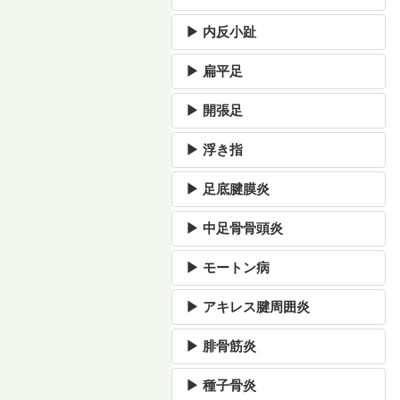
▶ 内反小趾
▶ 扁平足
▶ 開張足
▶ 浮き指
▶ 足底腱膜炎
▶ 中足骨骨頭炎
▶ モートン病
▶ アキレス腱周囲炎
▶ 腓骨筋炎
▶ 種子骨炎