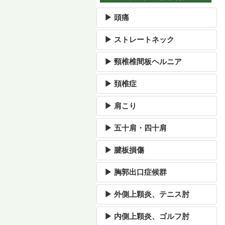
▶ 頭痛
▶ ストレートネック
▶ 頸椎椎間板ヘルニア
▶ 頚椎症
▶ 肩こり
▶ 五十肩・四十肩
▶ 腱板損傷
▶ 胸郭出口症候群
▶ 外側上顆炎、テニス肘
▶ 内側上顆炎、ゴルフ肘