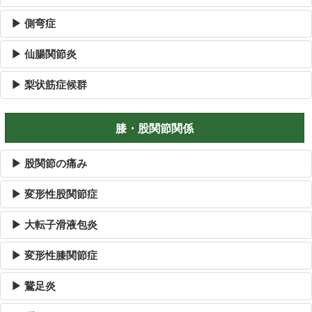
▶ 側弯症
▶ 仙腸関節炎
▶ 梨状筋症候群
膝・股関節関係
▶ 股関節の痛み
▶ 変形性股関節症
▶ 大転子滑液包炎
▶ 変形性膝関節症
▶ 鵞足炎