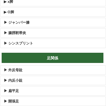
▶ x脚
▶ O脚
▶ ジャンパー膝
▶ 腸脛靭帯炎
▶ シンスプリント
足関係
▶ 外反母趾
▶ 内反小趾
▶ 扁平足
▶ 開張足