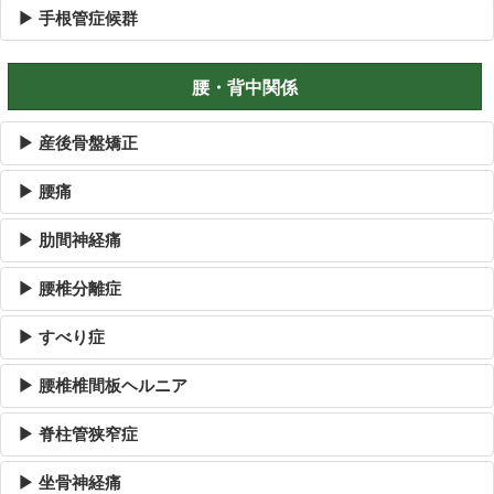
▶ 手根管症候群
腰・背中関係
▶ 産後骨盤矯正
▶ 腰痛
▶ 肋間神経痛
▶ 腰椎分離症
▶ すべり症
▶ 腰椎椎間板ヘルニア
▶ 脊柱管狭窄症
▶ 坐骨神経痛