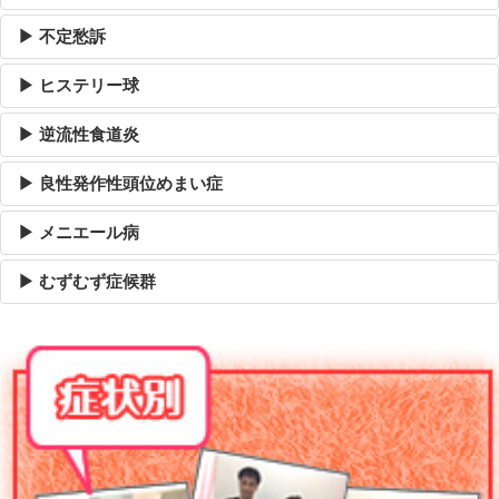
▶ 不定愁訴
▶ ヒステリー球
▶ 逆流性食道炎
▶ 良性発作性頭位めまい症
▶ メニエール病
▶ むずむず症候群