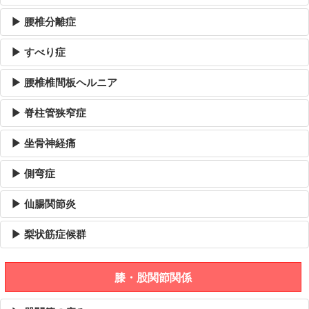
▶ 腰椎分離症
▶ すべり症
▶ 腰椎椎間板ヘルニア
▶ 脊柱管狭窄症
▶ 坐骨神経痛
▶ 側弯症
▶ 仙腸関節炎
▶ 梨状筋症候群
膝・股関節関係