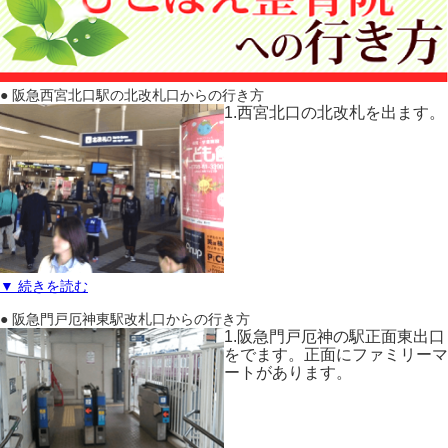
● 阪急西宮北口駅の北改札口からの行き方
1.西宮北口の北改札を出ます。
▼ 続きを読む
● 阪急門戸厄神東駅改札口からの行き方
1.阪急門戸厄神の駅正面東出口
をでます。正面にファミリーマ
ートがあります。