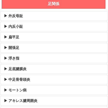
足関係
▶ 外反母趾
▶ 内反小趾
▶ 扁平足
▶ 開張足
▶ 浮き指
▶ 足底腱膜炎
▶ 中足骨骨頭炎
▶ モートン病
▶ アキレス腱周囲炎