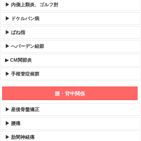
▶ 内側上顆炎、ゴルフ肘
▶ ドケルバン病
▶ ばね指
▶ へバーデン結節
▶ CM関節炎
▶ 手根管症候群
腰・背中関係
▶ 産後骨盤矯正
▶ 腰痛
▶ 肋間神経痛