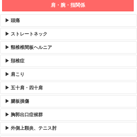
肩・腕・指関係
▶ 頭痛
▶ ストレートネック
▶ 頸椎椎間板ヘルニア
▶ 頚椎症
▶ 肩こり
▶ 五十肩・四十肩
▶ 腱板損傷
▶ 胸郭出口症候群
▶ 外側上顆炎、テニス肘