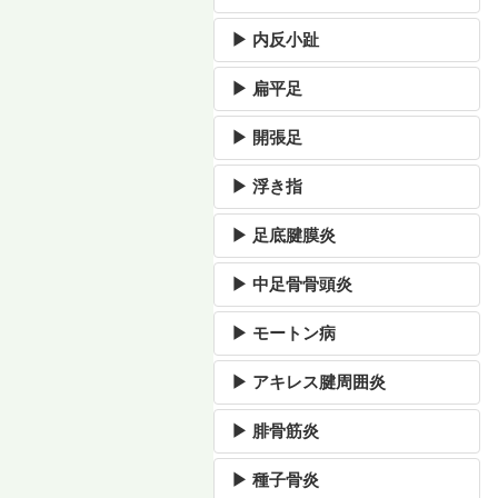
▶ 内反小趾
▶ 扁平足
▶ 開張足
▶ 浮き指
▶ 足底腱膜炎
▶ 中足骨骨頭炎
▶ モートン病
▶ アキレス腱周囲炎
▶ 腓骨筋炎
▶ 種子骨炎