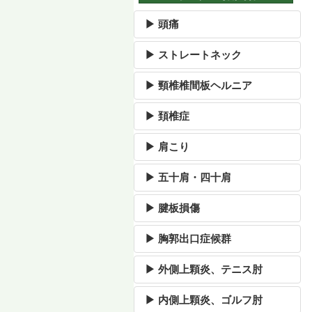
▶ 頭痛
▶ ストレートネック
▶ 頸椎椎間板ヘルニア
▶ 頚椎症
▶ 肩こり
▶ 五十肩・四十肩
▶ 腱板損傷
▶ 胸郭出口症候群
▶ 外側上顆炎、テニス肘
▶ 内側上顆炎、ゴルフ肘