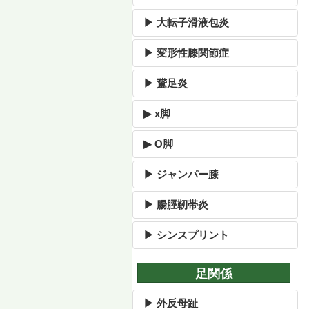
▶ 大転子滑液包炎
▶ 変形性膝関節症
▶ 鵞足炎
▶ x脚
▶ O脚
▶ ジャンパー膝
▶ 腸脛靭帯炎
▶ シンスプリント
足関係
▶ 外反母趾