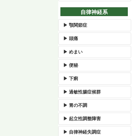
自律神経系
▶ 顎関節症
▶ 頭痛
▶ めまい
▶ 便秘
▶ 下痢
▶ 過敏性腸症候群
▶ 胃の不調
▶ 起立性調整障害
▶ 自律神経失調症