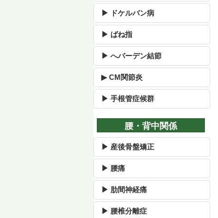
▶ ドケルバン病
▶ ばね指
▶ へバーデン結節
▶ CM関節炎
▶ 手根管症候群
腰・背中関係
▶ 産後骨盤矯正
▶ 腰痛
▶ 肋間神経痛
▶ 腰椎分離症