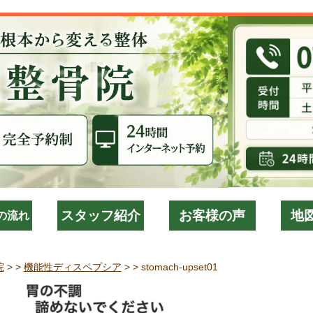
スタッフ紹介
お客様の声
地
の流れ
院
> >
機能性ディスペプシア
> >
stomach-upset01