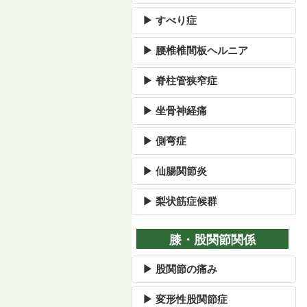
▶ すべり症
▶ 腰椎椎間板ヘルニア
▶ 脊柱管狭窄症
▶ 坐骨神経痛
▶ 側弯症
▶ 仙腸関節炎
▶ 梨状筋症候群
膝・股関節関係
▶ 股関節の痛み
▶ 変形性股関節症