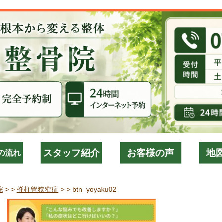
スタッフ紹介
お客様の声
地
の流れ
院
> >
脊柱管狭窄症
> >
btn_yoyaku02