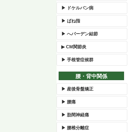
▶ ドケルバン病
▶ ばね指
▶ へバーデン結節
▶ CM関節炎
▶ 手根管症候群
腰・背中関係
▶ 産後骨盤矯正
▶ 腰痛
▶ 肋間神経痛
▶ 腰椎分離症