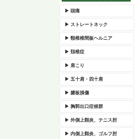
▶ 頭痛
▶ ストレートネック
▶ 頸椎椎間板ヘルニア
▶ 頚椎症
▶ 肩こり
▶ 五十肩・四十肩
▶ 腱板損傷
▶ 胸郭出口症候群
▶ 外側上顆炎、テニス肘
▶ 内側上顆炎、ゴルフ肘