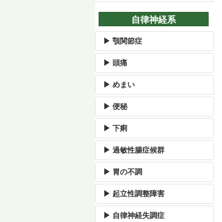
自律神経系
▶ 顎関節症
▶ 頭痛
▶ めまい
▶ 便秘
▶ 下痢
▶ 過敏性腸症候群
▶ 胃の不調
▶ 起立性調整障害
▶ 自律神経失調症