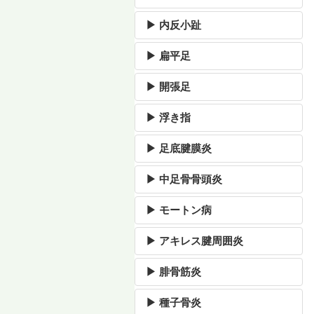
▶ 内反小趾
▶ 扁平足
▶ 開張足
▶ 浮き指
▶ 足底腱膜炎
▶ 中足骨骨頭炎
▶ モートン病
▶ アキレス腱周囲炎
▶ 腓骨筋炎
▶ 種子骨炎