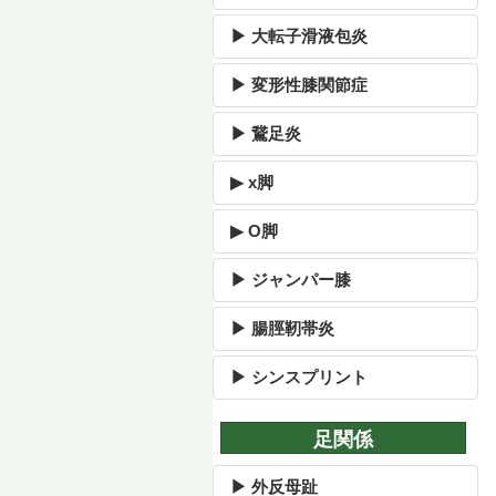
▶ 大転子滑液包炎
▶ 変形性膝関節症
▶ 鵞足炎
▶ x脚
▶ O脚
▶ ジャンパー膝
▶ 腸脛靭帯炎
▶ シンスプリント
足関係
▶ 外反母趾