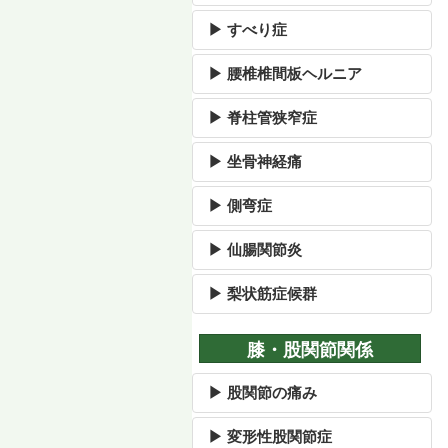
▶ すべり症
▶ 腰椎椎間板ヘルニア
▶ 脊柱管狭窄症
▶ 坐骨神経痛
▶ 側弯症
▶ 仙腸関節炎
▶ 梨状筋症候群
膝・股関節関係
▶ 股関節の痛み
▶ 変形性股関節症