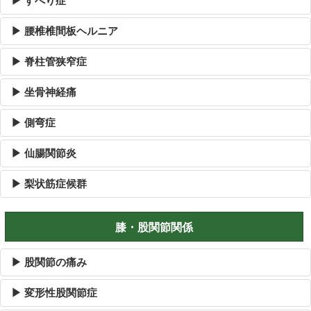
▶ すべり症
▶ 腰椎椎間板ヘルニア
▶ 脊柱管狭窄症
▶ 坐骨神経痛
▶ 側弯症
▶ 仙腸関節炎
▶ 梨状筋症候群
膝・股関節関係
▶ 股関節の痛み
▶ 変形性股関節症