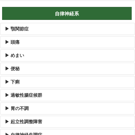
自律神経系
▶ 顎関節症
▶ 頭痛
▶ めまい
▶ 便秘
▶ 下痢
▶ 過敏性腸症候群
▶ 胃の不調
▶ 起立性調整障害
▶ 自律神経失調症