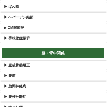
▶ ばね指
▶ へバーデン結節
▶ CM関節炎
▶ 手根管症候群
腰・背中関係
▶ 産後骨盤矯正
▶ 腰痛
▶ 肋間神経痛
▶ 腰椎分離症