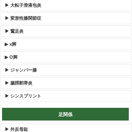
▶ 大転子滑液包炎
▶ 変形性膝関節症
▶ 鵞足炎
▶ x脚
▶ O脚
▶ ジャンパー膝
▶ 腸脛靭帯炎
▶ シンスプリント
足関係
▶ 外反母趾