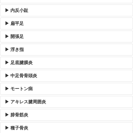
▶ 内反小趾
▶ 扁平足
▶ 開張足
▶ 浮き指
▶ 足底腱膜炎
▶ 中足骨骨頭炎
▶ モートン病
▶ アキレス腱周囲炎
▶ 腓骨筋炎
▶ 種子骨炎