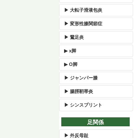
▶ 大転子滑液包炎
▶ 変形性膝関節症
▶ 鵞足炎
▶ x脚
▶ O脚
▶ ジャンパー膝
▶ 腸脛靭帯炎
▶ シンスプリント
足関係
▶ 外反母趾