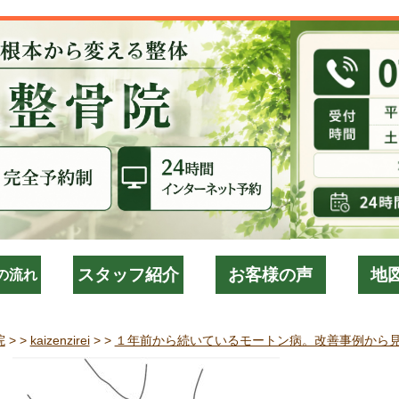
スタッフ紹介
お客様の声
地
の流れ
院
> >
kaizenzirei
> >
１年前から続いているモートン病。改善事例から