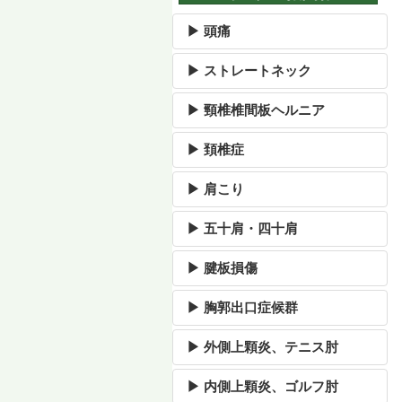
▶ 頭痛
▶ ストレートネック
▶ 頸椎椎間板ヘルニア
▶ 頚椎症
▶ 肩こり
▶ 五十肩・四十肩
▶ 腱板損傷
▶ 胸郭出口症候群
▶ 外側上顆炎、テニス肘
▶ 内側上顆炎、ゴルフ肘