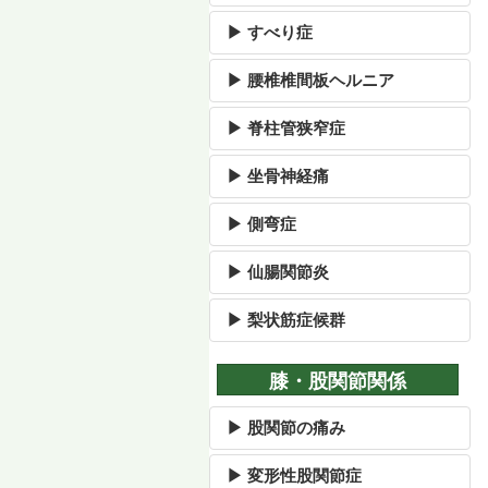
▶ すべり症
▶ 腰椎椎間板ヘルニア
▶ 脊柱管狭窄症
▶ 坐骨神経痛
▶ 側弯症
▶ 仙腸関節炎
▶ 梨状筋症候群
膝・股関節関係
▶ 股関節の痛み
▶ 変形性股関節症