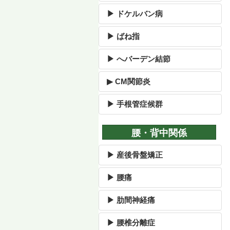
▶ ドケルバン病
▶ ばね指
▶ へバーデン結節
▶ CM関節炎
▶ 手根管症候群
腰・背中関係
▶ 産後骨盤矯正
▶ 腰痛
▶ 肋間神経痛
▶ 腰椎分離症