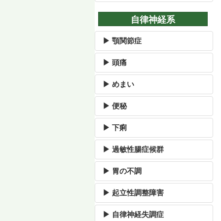
自律神経系
▶ 顎関節症
▶ 頭痛
▶ めまい
▶ 便秘
▶ 下痢
▶ 過敏性腸症候群
▶ 胃の不調
▶ 起立性調整障害
▶ 自律神経失調症