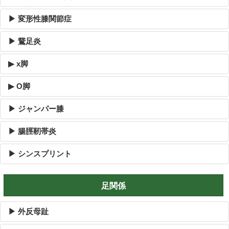
▶ 変形性膝関節症
▶ 鵞足炎
▶ x脚
▶ O脚
▶ ジャンパー膝
▶ 腸脛靭帯炎
▶ シンスプリント
足関係
▶ 外反母趾