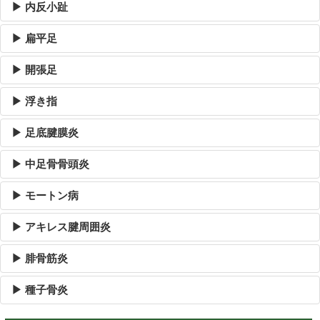
▶ 内反小趾
▶ 扁平足
▶ 開張足
▶ 浮き指
▶ 足底腱膜炎
▶ 中足骨骨頭炎
▶ モートン病
▶ アキレス腱周囲炎
▶ 腓骨筋炎
▶ 種子骨炎