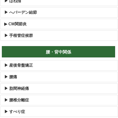
▶ ばね指
▶ へバーデン結節
▶ CM関節炎
▶ 手根管症候群
腰・背中関係
▶ 産後骨盤矯正
▶ 腰痛
▶ 肋間神経痛
▶ 腰椎分離症
▶ すべり症