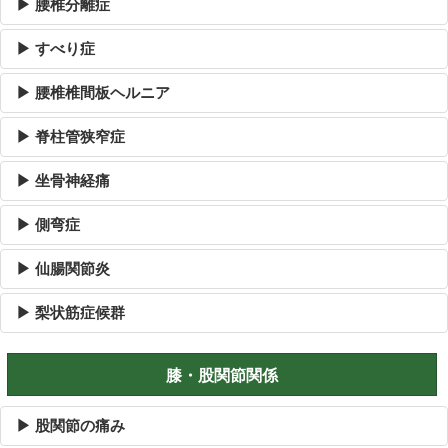
▶ 腰椎分離症
▶ すべり症
▶ 腰椎椎間板ヘルニア
▶ 脊柱管狭窄症
▶ 坐骨神経痛
▶ 側弯症
▶ 仙腸関節炎
▶ 梨状筋症候群
膝・股関節関係
▶ 股関節の痛み