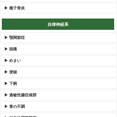
▶ 種子骨炎
自律神経系
▶ 顎関節症
▶ 頭痛
▶ めまい
▶ 便秘
▶ 下痢
▶ 過敏性腸症候群
▶ 胃の不調