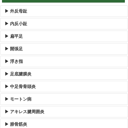
▶ 外反母趾
▶ 内反小趾
▶ 扁平足
▶ 開張足
▶ 浮き指
▶ 足底腱膜炎
▶ 中足骨骨頭炎
▶ モートン病
▶ アキレス腱周囲炎
▶ 腓骨筋炎